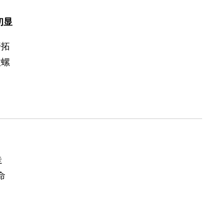
初显
开拓
效螺
走
命