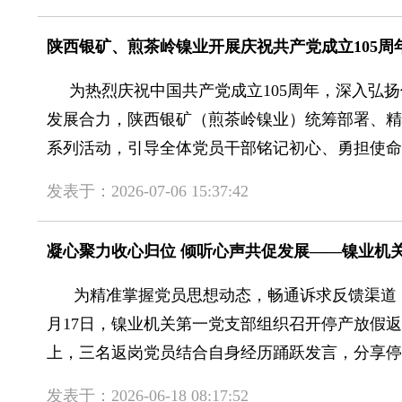
陕西银矿、煎茶岭镍业开展庆祝共产党成立105周
为热烈庆祝中国共产党成立105周年，深入弘扬
发展合力，陕西银矿（煎茶岭镍业）统筹部署、精
系列活动，引导全体党员干部铭记初心、勇担使命，
发表于：2026-07-06 15:37:42
凝心聚力收心归位 倾听心声共促发展——镍业机
为精准掌握党员思想动态，畅通诉求反馈渠道，
月17日，镍业机关第一党支部组织召开停产放假
上，三名返岗党员结合自身经历踊跃发言，分享停产
发表于：2026-06-18 08:17:52