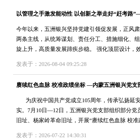
以管理之手激发能动性 以创新之举走好“赶考路
今年以来，五洲银兴坚持党建引领促发展，正风肃
两条主线，从统筹谋划、责任分工、措施细化、组
旋上升，高质量发展蹄疾步稳。 强化顶层设计，效
发表于：2026-08-04 09:25:28
赓续红色血脉 校准政绩坐标 —内蒙五洲银兴党
为庆祝中国共产党成立105周年，传承弘扬延
实。7月10日—12日，五洲银兴党支部组织部分
旧址、杨家岭革命旧址，开展“赓续红色血脉 校准政
发表于：2026-07-22 14:30:31