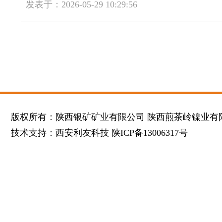
发表于：2026-05-29 10:29:56
版权所有：陕西银矿矿业有限公司 陕西煎茶岭镍业有
技术支持：
西安利友科技
陕ICP备13006317号