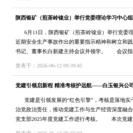
陕西银矿（煎茶岭镍业）举行党委理论学习中心组
6月11日，陕西银矿（煎茶岭镍业）举行党委理
近期安全生产事故作出的重要指示精神和树立和践
书记、董事长白新建主持会议并领学。 会议指出，
发表于：2026-06-12 09:39:45
党建引领启新程 精准考核护远航——白玉银兴公司
党建是引领发展的“红色引擎”，考核是落地实干
治党政治责任，推动党建工作与生产经营深度融合，
党支部2025年度党建工作进行考核。 本次党建..