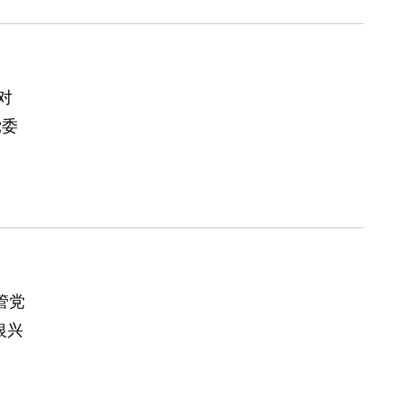
对
党委
管党
银兴